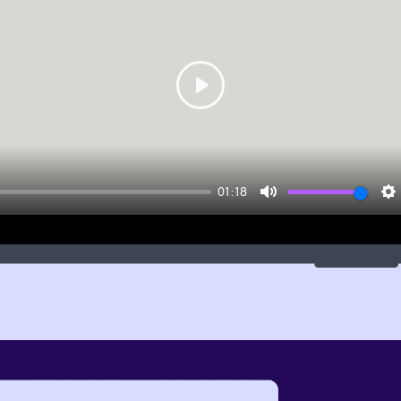
Play
01:18
Mute
S