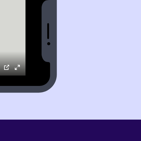
ettings
PIP
Enter
fullscreen