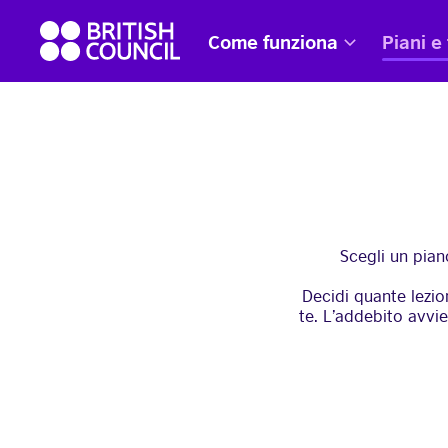
Skip
British
to
Come funziona
Piani e 
Council
content
English
Scegli un pian
Decidi quante lezion
te. L’addebito avvi