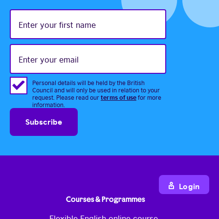
Enter
your
first
name
Enter
your
email
Personal details will be held by the British
Council and will only be used in relation to your
terms of use
request. Please read our
for more
information.
Login
Courses & Programmes
Flexible English online course