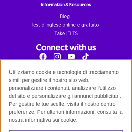
Information & Resources
Blog
Test d’inglese online e gratuito
Take IELTS
Connect with us
Facebook
Instagram
Youtube
Tik
Tok
Read our blog
Contact us
Utilizziamo cookie e tecnologie di tracciamento
English online courses:
simili per gestire il nostro sito web,
Terms and Conditions of Use
Student Code of Conduct
personalizzare i contenuti, analizzare l'utilizzo
Equality, Diversity and Inclusion Statement for
del sito e personalizzare gli annunci pubblicitari.
Teaching
Privacy notice
Per gestire le tue scelte, visita il nostro centro
Global British Council:
preferenze. Per ulteriori informazioni, consulta la
Cookies
Safeguarding Global Policy Statement
Terms
of Use British Council Digital Services
British Council
nostra informativa sui cookie.
Global
British Council Privacy Policy
Accessibility