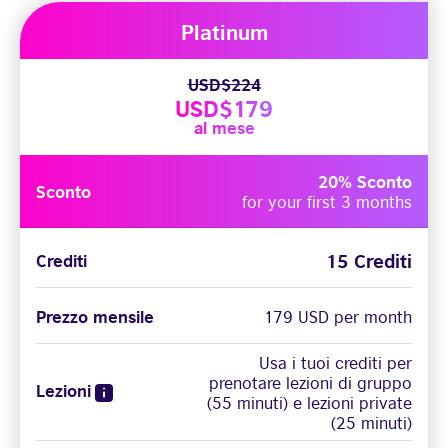
Platinum
USD$224
USD$179
al mese
20% Sconto
Sconto
for your first 3 months
15 Crediti
Crediti
Prezzo mensile
179 USD per month
Usa i tuoi crediti per
prenotare lezioni di gruppo
Lezioni
(55 minuti) e lezioni private
(25 minuti)