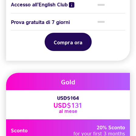
Accesso all’English Club
Prova gratuita di 7 giorni
Compra ora
Gold
USD$164
USD$131
al mese
20% Sconto
Sconto
for your first 3 months