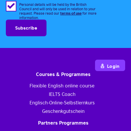
Personal details will be held by the British
Council and will only be used in relation to your
terms of use
request. Please read our
for more
information.
Login
Courses & Programmes
Flexible English online course
IELTS Coach
Englisch-Online-Selbstlernkurs
Geschenkgutschein
Partners Programmes