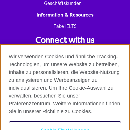
Geschäftskunden
Information & Resources
Take IELTS
Connect with us
Facebook
Instagram
Youtube
Tik
Tok
Wir verwenden Cookies und ähnliche Tracking-
Read our blog
Contact us
Technologien, um unsere Website zu betreiben,
English online courses:
Inhalte zu personalisieren, die Website-Nutzung
Terms and Conditions of Use
Student Code of Conduct
zu analysieren und Werbeanzeigen zu
Equality, Diversity and Inclusion Statement for
individualisieren. Um Ihre Cookie-Auswahl zu
Teaching
Privacy notice
verwalten, besuchen Sie unser
Global British Council:
Präferenzzentrum. Weitere Informationen finden
Cookies
Safeguarding Global Policy Statement
Terms
of Use British Council Digital Services
British Council
Sie in unserer Richtlinie zu Cookies.
Global
British Council Privacy Policy
Accessibility
Deutsch
Cookie-Einstellungen