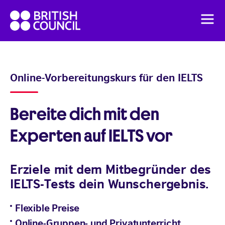
Skip
British
to
Men
Council
content
English
Preise
Online-Vorbereitungskurs für den IELTS
English Online Kurs
Bereite dich mit den
Experten auf IELTS vor
Erziele mit dem Mitbegründer des
IELTS-Tests dein Wunschergebnis.
Flexible Preise
Online-Gruppen- und Privatunterricht