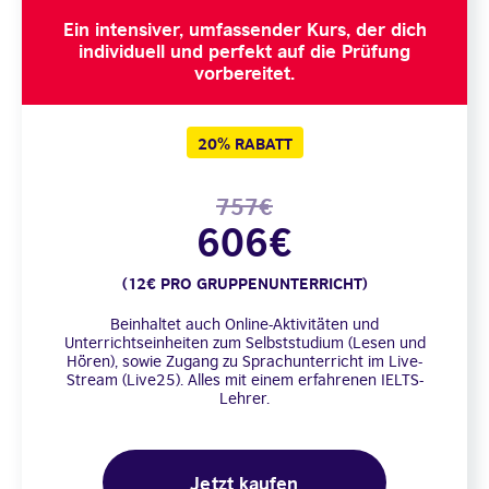
Ein intensiver, umfassender Kurs, der dich
individuell und perfekt auf die Prüfung
vorbereitet.
20% RABATT
757€
606€
(12€ PRO GRUPPENUNTERRICHT)
Beinhaltet auch Online-Aktivitäten und
Unterrichtseinheiten zum Selbststudium (Lesen und
Hören), sowie Zugang zu Sprachunterricht im Live-
Stream (Live25). Alles mit einem erfahrenen IELTS-
Lehrer.
Jetzt kaufen