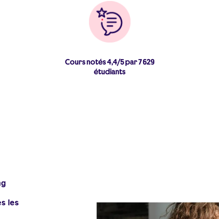
Cours notés 4,4/5 par 7 629
étudiants
ng
s les