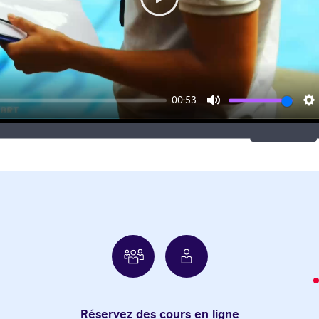
Play
00:53
Mute
S
Réservez des cours en ligne