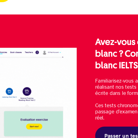
Avez-vous 
blanc ? C
blanc IELT
Familiarisez-vous a
réalisant nos test
écrite dans le form
Ces tests chronom
passage d’examen e
réel.
Passer un tes