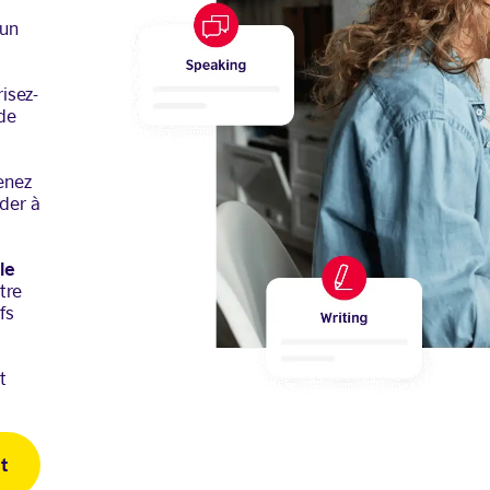
 un
risez-
de
enez
der à
le
tre
fs
t
t