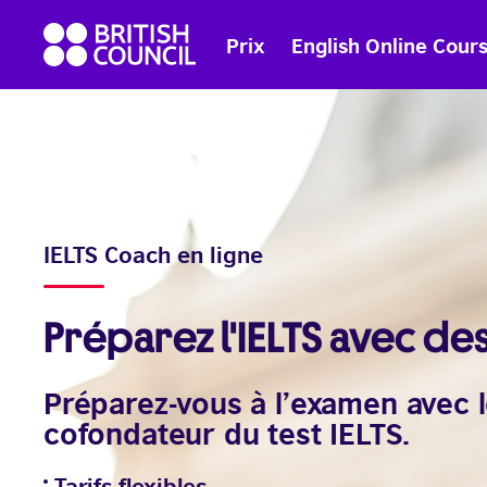
Skip
British
to
Prix
English Online Cour
Council
content
English
IELTS Coach en ligne
Préparez l'IELTS avec de
Préparez-vous à l’examen avec 
cofondateur du test IELTS.
Tarifs flexibles