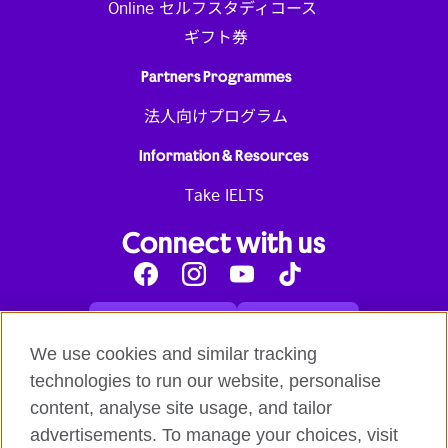
Online セルフスタディコース
ギフト券
Partners Programmes
法人向けプログラム
Information & Resources
Take IELTS
Connect with us
Facebook
Instagram
Youtube
Tik
Tok
Read our blog
Contact us
English online courses:
We use cookies and similar tracking
Terms and Conditions of Use
Student Code of Conduct
technologies to run our website, personalise
Equality, Diversity and Inclusion Statement for
content, analyse site usage, and tailor
Teaching
Privacy notice
advertisements. To manage your choices, visit
Global British Council: