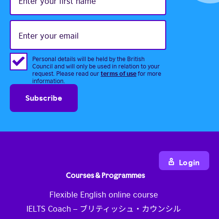
first
name
Enter
your
email
Personal details will be held by the British
Council and will only be used in relation to your
terms of use
request. Please read our
for more
information.
Login
Courses & Programmes
Flexible English online course
IELTS Coach – ブリティッシュ・カウンシル