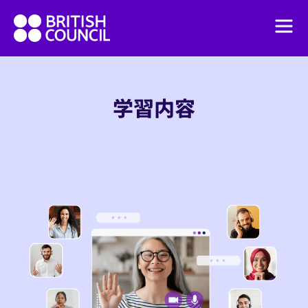
Skip
British
to
Men
Council
content
English
イングリッシュオンラインとは
学習内容
学習内容
プランと料金
法人向けプログラム