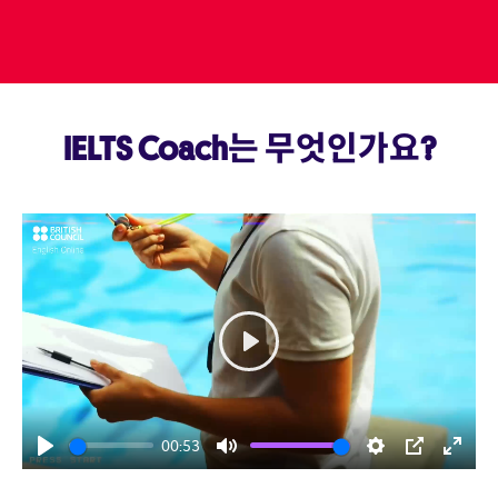
IELTS Coach는 무엇인가요?
Play
00:53
Play
Mute
Settings
PIP
Enter