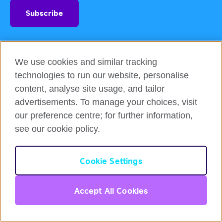
We use cookies and similar tracking
technologies to run our website, personalise
Login
content, analyse site usage, and tailor
Courses & Programmes
advertisements. To manage your choices, visit
Flexible English online course
our preference centre; for further information,
IELTS Coach – 영국문화원
see our cookie policy.
Intensive Course
한국어
Online Self-Study Course
Cookie Settings
기프트 바우처
Login
Partners Programmes
Accept All Cookies
Information & Resources