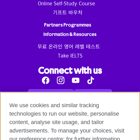
Online Self-Study Course
기프트 바우처
Partners Programmes
Information & Resources
무료 온라인 영어 레벨 테스트
Take IELTS
Connect with us
Facebook
Instagram
Youtube
Tik
Tok
Read our blog
Contact us
English online courses:
We use cookies and similar tracking
Terms and Conditions of Use
Student Code of Conduct
technologies to run our website, personalise
Equality, Diversity and Inclusion Statement for
content, analyse site usage, and tailor
Teaching
Privacy notice
advertisements. To manage your choices, visit
Global British Council:
our preference centre; for further information,