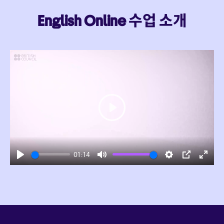
English Online 수업 소개
Play
01:14
Play
Mute
Settings
PIP
Enter
fulls