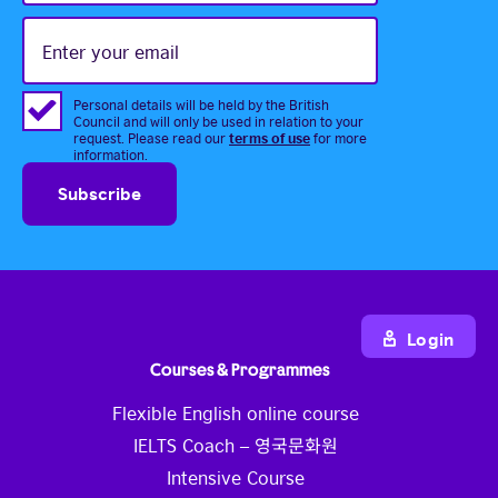
name
Enter
your
email
Personal details will be held by the British
Council and will only be used in relation to your
terms of use
request. Please read our
for more
information.
Login
Courses & Programmes
Flexible English online course
IELTS Coach – 영국문화원
Intensive Course