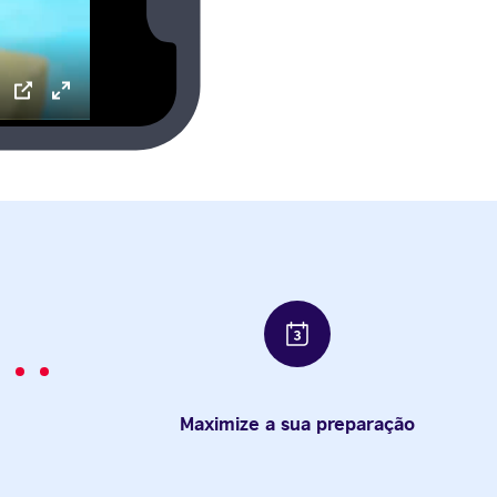
ettings
PIP
Enter
fullscreen
Maximize a sua preparação