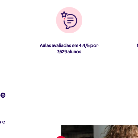
a
Aulas avaliadas em 4.4/5 por
7,629 alunos
de
s e