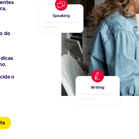
tentes
ra,
to do
 dicas
ho.
cida o
ta