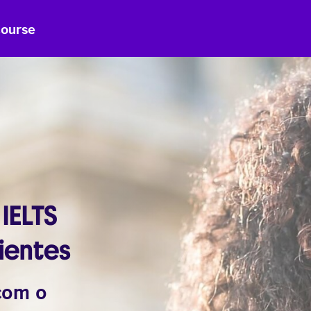
Course
IELTS
ientes
com o