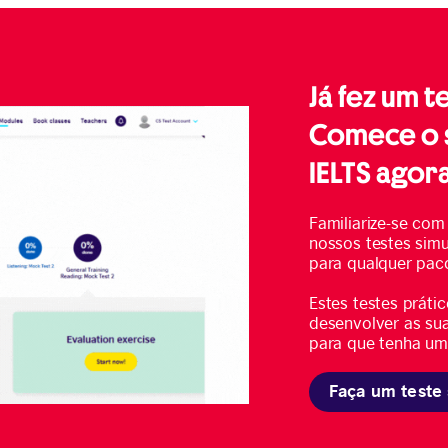
Já fez um 
Comece o 
IELTS agor
Familiarize-se com
nossos testes simu
para qualquer paco
Estes testes prát
desenvolver as sua
para que tenha um
Faça um teste