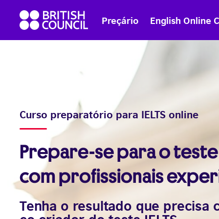
Skip
British
to
Preçário
English Online 
Council
content
English
Curso preparatório para IELTS online
Prepare-se para o teste 
com profissionais exper
Tenha o resultado que precisa 
co-criador do teste IELTS