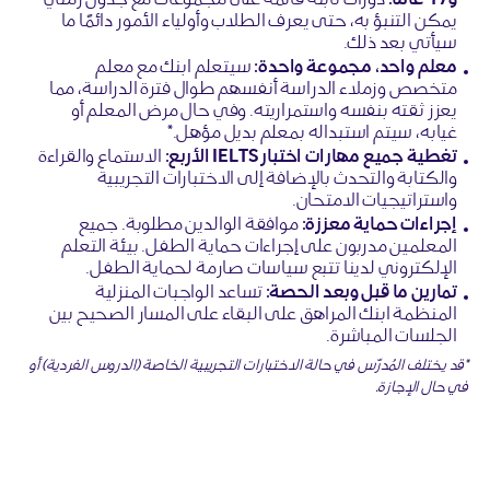
و17 عامًا:
دورات ثابتة قائمة على مجموعات مع جدول زمني
يمكن التنبؤ به، حتى يعرف الطلاب وأولياء الأمور دائمًا ما
سيأتي بعد ذلك.
معلم واحد، مجموعة واحدة:
سيتعلم ابنك مع معلم
متخصص وزملاء الدراسة أنفسهم طوال فترة الدراسة، مما
يعزز ثقته بنفسه واستمراريته. وفي حال مرض المعلم أو
غيابه، سيتم استبداله بمعلم بديل مؤهل.*
تغطية جميع مهارات اختبار IELTS الأربع:
الاستماع والقراءة
والكتابة والتحدث بالإضافة إلى الاختبارات التجريبية
واستراتيجيات الامتحان.
إجراءات حماية معززة:
موافقة الوالدين مطلوبة. جميع
المعلمين مدربون على إجراءات حماية الطفل. بيئة التعلم
الإلكتروني لدينا تتبع سياسات صارمة لحماية الطفل.
تمارين ما قبل وبعد الحصة:
تساعد الواجبات المنزلية
المنظمة ابنك المراهق على البقاء على المسار الصحيح بين
الجلسات المباشرة.
*قد يختلف المُدرّس في حالة الاختبارات التجريبية الخاصة (الدروس الفردية) أو
في حال الإجازة.