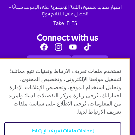
اختبار تحديد مستوى اللغة الإنجليزية على الإنترنت مجانًا –
احصل على النتائج فورًا!
Take IELTS
Connect with us
Facebook
Instagram
Youtube
Tik
Tok
Read our blog
Contact us
English online courses:
نستخدم ملفات تعريف الارتباط وتقنيات تتبع مماثلة؛
Terms and Conditions of Use
Student Code of Conduct
لتشغيل موقعنا الإلكتروني، وتخصيص المحتوى،
Equality, Diversity and Inclusion Statement for
وتحليل استخدام الموقع، وتخصيص الإعلانات. لإدارة
Teaching
Privacy notice
اختياراتك، تُرجى زيارة مركز التفضيلات لدينا؛ ولمزيد
Global British Council:
من المعلومات، يُرجى الاطّلاع على سياسة ملفات
Cookies
Safeguarding Global Policy Statement
Terms
of Use British Council Digital Services
British Council
تعريف الارتباط لدينا.
Global
British Council Privacy Policy
Accessibility
العربية
إعدادات ملفات تعريف الإرتباط