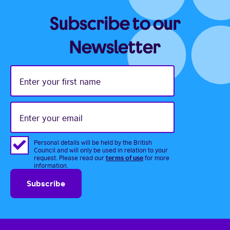
Subscribe to our
Newsletter
Enter
your
first
name
Enter
your
email
Personal details will be held by the British
Council and will only be used in relation to your
terms of use
request. Please read our
for more
information.