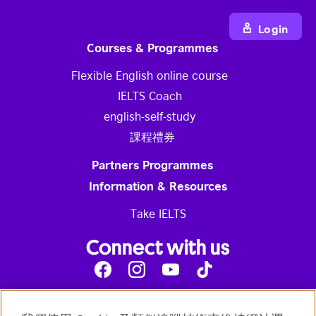
Login
Courses & Programmes
Flexible English online course
IELTS Coach
english-self-study
課程禮券
Partners Programmes
Information & Resources
Take IELTS
Connect with us
Facebook
Instagram
Youtube
Tik
Tok
Read our blog
Contact us