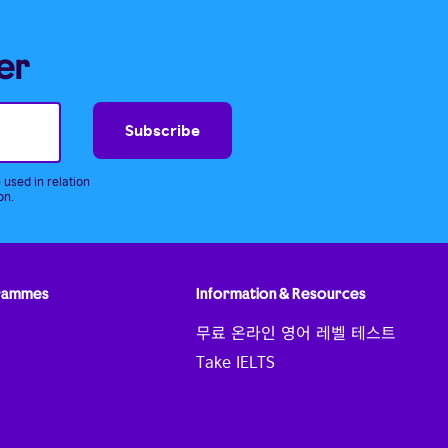
er
e used in relation
on.
grammes
Information & Resources
무료 온라인 영어 레벨 테스트
Take IELTS