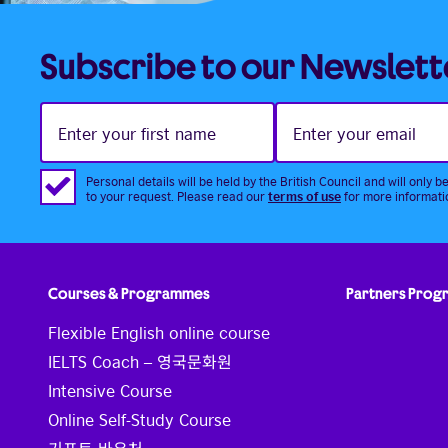
Subscribe to our Newslett
Enter
Enter
your
your
first
email
name
Personal details will be held by the British Council and will only b
terms of use
to your request. Please read our
for more informati
Courses & Programmes
Partners Pro
Flexible English online course
IELTS Coach – 영국문화원
Intensive Course
Online Self-Study Course