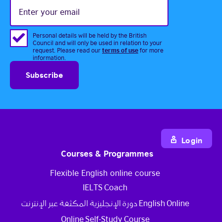
Enter
your
email
Personal details will be held by the British
Council and will only be used in relation to your
terms of use
request. Please read our
for more
information.
Login
Courses & Programmes
Flexible English online course
IELTS Coach
دورة الإنجليزية المكثفة عبر الإنترنت English Online
Online Self-Study Course